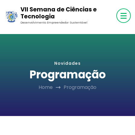
Skip
VII Semana de Ciências e
to
Tecnologia
content
Desenvolvimento Empreendedor Sustentável
(Press
Enter)
Novidades
Programação
Home
Programação