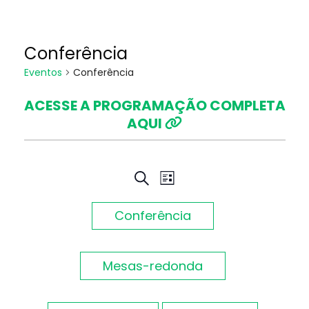
Conferência
Eventos
Conferência
ACESSE A PROGRAMAÇÃO COMPLETA
AQUI
Pesquisa
Navegação
PROCURAR
LISTA
EVENTOS
do
e
Conferência
visual
navegação
Evento
Mesas-redonda
de