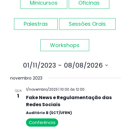
visuais
Minicursos
Oficinas
de
Palestras
Sessões Orais
Eventos
Workshops
01/11/2023
 - 
08/08/2026
Selecione
novembro 2023
a
1/novembro/2023 | 10:00
às
12:00
QUA
data.
1
Fake News e Regulamentação das
Redes Sociais
Auditório B (ECT/UFRN)
Conferência