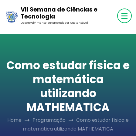
Skip
VII Semana de Ciências e
to
Tecnologia
content
Desenvolvimento Empreendedor Sustentável
(Press
Enter)
Como estudar física e
matemática
utilizando
MATHEMATICA
Home
Programação
Como estudar física e
matemática utilizando MATHEMATICA