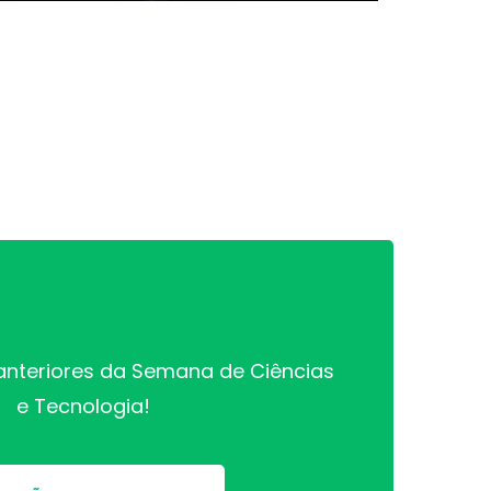
PPCA) que tem por finalidade o
esenvolvimento, pela FUNCEME, de
rojetos de pesquisa ou de
esenvolvimento tecnológico, que
ermitam ampliar o conhecimento
 Semiárido Brasileiro.
anteriores da Semana de Ciências
e Tecnologia!