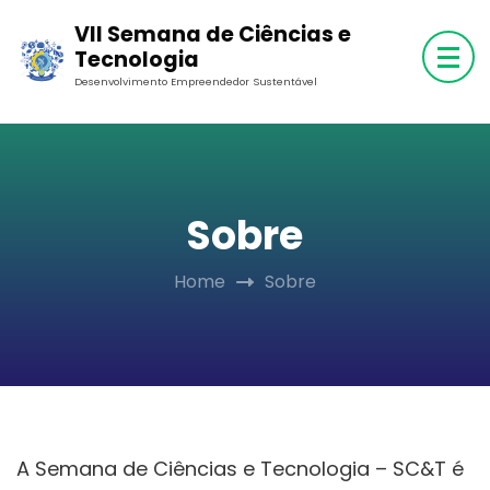
Skip
VII Semana de Ciências e
to
Tecnologia
content
Desenvolvimento Empreendedor Sustentável
(Press
Enter)
Sobre
Home
Sobre
A Semana de Ciências e Tecnologia – SC&T é