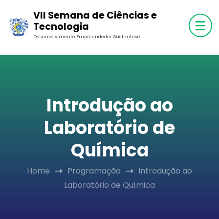
Skip
VII Semana de Ciências e
to
Tecnologia
content
Desenvolvimento Empreendedor Sustentável
(Press
Enter)
Introdução ao
Laboratório de
Química
Home
Programação
Introdução ao
Laboratório de Química