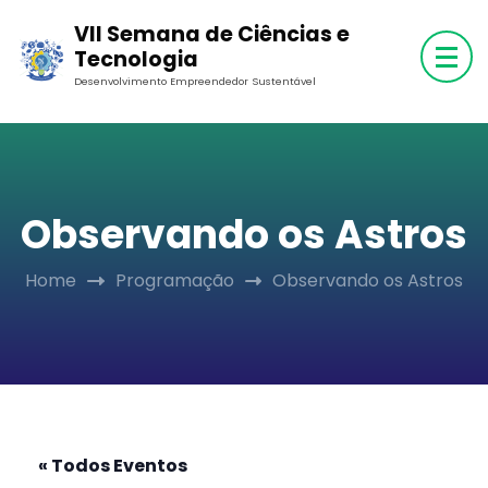
Skip
VII Semana de Ciências e
to
Tecnologia
content
Desenvolvimento Empreendedor Sustentável
(Press
Enter)
Observando os Astros
Home
Programação
Observando os Astros
« Todos Eventos