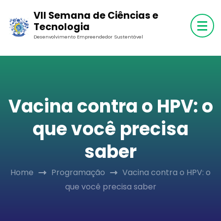
Skip
VII Semana de Ciências e
to
Tecnologia
content
Desenvolvimento Empreendedor Sustentável
(Press
Enter)
Vacina contra o HPV: o
que você precisa
saber
Home
Programação
Vacina contra o HPV: o
que você precisa saber