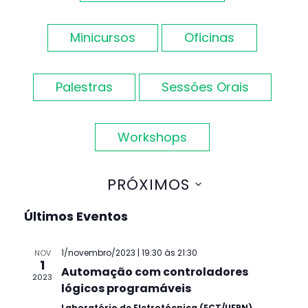
de
visuais
Minicursos
Oficinas
de
Palestras
Sessões Orais
Eventos
Workshops
PRÓXIMOS
Selecione
Últimos Eventos
a
data.
1/novembro/2023 | 19:30
às
21:30
NOV
1
Automação com controladores
2023
lógicos programáveis
Laboratório de Eletrotécnica (ECT/UFRN)