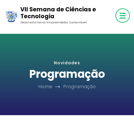
Skip
VII Semana de Ciências e
to
Tecnologia
content
Desenvolvimento Empreendedor Sustentável
(Press
Enter)
Novidades
Programação
Home
Programação