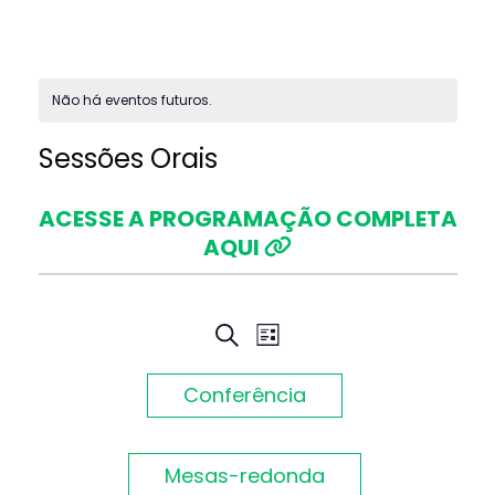
Não há eventos futuros.
Sessões Orais
ACESSE A PROGRAMAÇÃO COMPLETA
AQUI
Pesquisa
Navegação
PROCURAR
LISTA
EVENTOS
do
e
Conferência
visual
navegação
Evento
Mesas-redonda