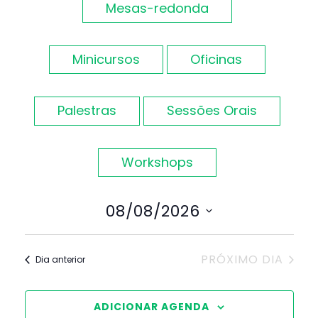
Evento
Mesas-redonda
de
visuais
Minicursos
Oficinas
de
Palestras
Sessões Orais
Eventos
Workshops
08/08/2026
Selecione
a
PRÓXIMO DIA
Dia anterior
data.
ADICIONAR AGENDA