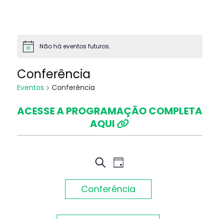
Não há eventos futuros.
Conferência
Eventos
Conferência
ACESSE A PROGRAMAÇÃO COMPLETA
AQUI
Pesquisa
Navegação
PROCURAR
DIA
EVENTOS
do
e
Conferência
visual
navegação