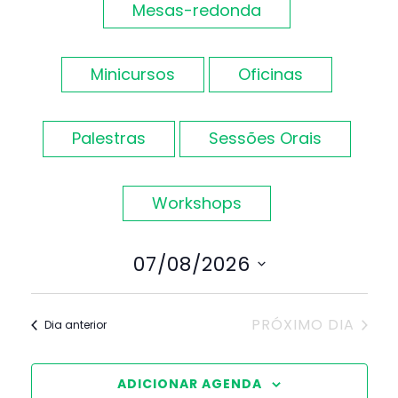
Evento
Mesas-redonda
de
visuais
Minicursos
Oficinas
de
Palestras
Sessões Orais
Eventos
Workshops
07/08/2026
Selecione
a
PRÓXIMO DIA
Dia anterior
data.
ADICIONAR AGENDA