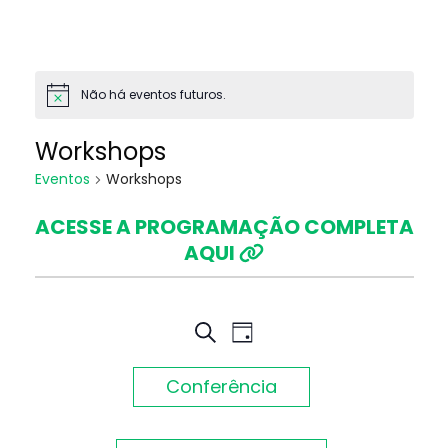
Não há eventos futuros.
Workshops
Eventos
Workshops
ACESSE A PROGRAMAÇÃO COMPLETA
AQUI
Pesquisa
Navegação
PROCURAR
DIA
EVENTOS
do
e
Conferência
visual
navegação