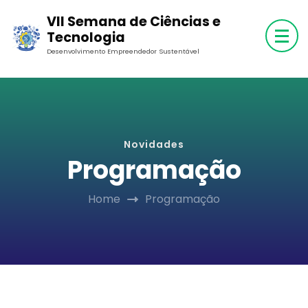
Skip
VII Semana de Ciências e
to
Tecnologia
content
Desenvolvimento Empreendedor Sustentável
(Press
Enter)
Novidades
Programação
Home
Programação