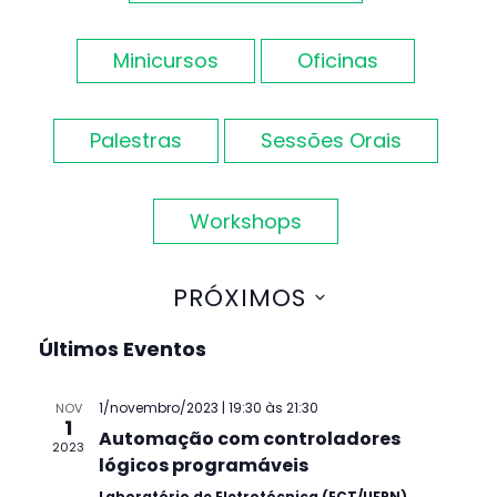
de
visuais
Minicursos
Oficinas
de
Palestras
Sessões Orais
Eventos
Workshops
PRÓXIMOS
Selecione
Últimos Eventos
a
data.
1/novembro/2023 | 19:30
às
21:30
NOV
1
Automação com controladores
2023
lógicos programáveis
Laboratório de Eletrotécnica (ECT/UFRN)