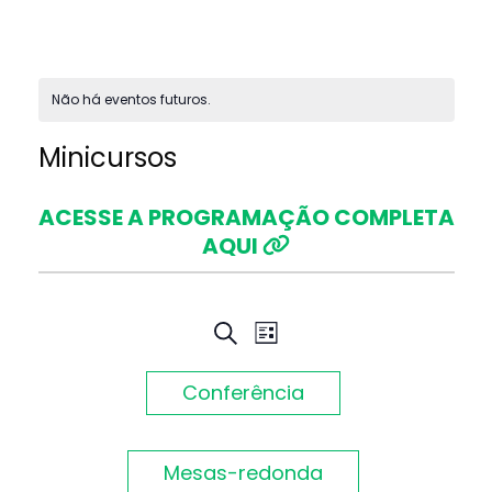
Não há eventos futuros.
Minicursos
ACESSE A PROGRAMAÇÃO COMPLETA
AQUI
Pesquisa
Navegação
PROCURAR
LISTA
EVENTOS
do
e
Conferência
visual
navegação
Evento
Mesas-redonda