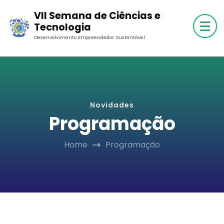
Skip
VII Semana de Ciências e
to
Tecnologia
content
Desenvolvimento Empreendedor Sustentável
(Press
Enter)
Novidades
Programação
Home
Programação